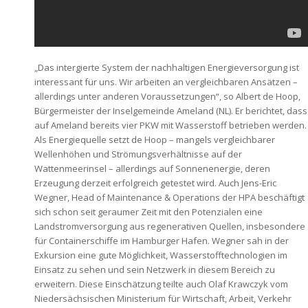
„Das intergierte System der nachhaltigen Energieversorgung ist
interessant für uns. Wir arbeiten an vergleichbaren Ansätzen –
allerdings unter anderen Voraussetzungen“, so Albert de Hoop,
Bürgermeister der Inselgemeinde Ameland (NL). Er berichtet, dass
auf Ameland bereits vier PKW mit Wasserstoff betrieben werden.
Als Energiequelle setzt de Hoop – mangels vergleichbarer
Wellenhöhen und Strömungsverhältnisse auf der
Wattenmeerinsel – allerdings auf Sonnenenergie, deren
Erzeugung derzeit erfolgreich getestet wird. Auch Jens-Eric
Wegner, Head of Maintenance & Operations der HPA beschäftigt
sich schon seit geraumer Zeit mit den Potenzialen eine
Landstromversorgung aus regenerativen Quellen, insbesondere
für Containerschiffe im Hamburger Hafen. Wegner sah in der
Exkursion eine gute Möglichkeit, Wasserstofftechnologien im
Einsatz zu sehen und sein Netzwerk in diesem Bereich zu
erweitern. Diese Einschätzung teilte auch Olaf Krawczyk vom
Niedersächsischen Ministerium für Wirtschaft, Arbeit, Verkehr