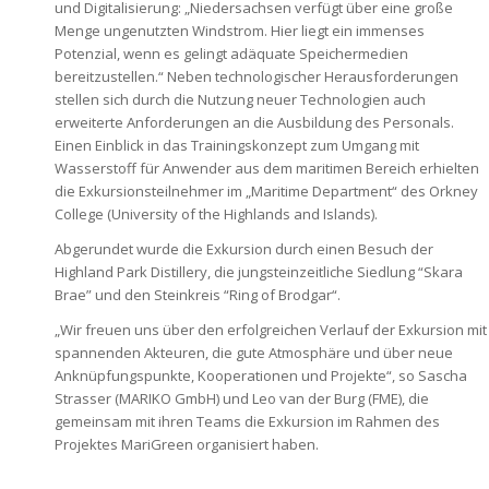
und Digitalisierung: „Niedersachsen verfügt über eine große
Menge ungenutzten Windstrom. Hier liegt ein immenses
Potenzial, wenn es gelingt adäquate Speichermedien
bereitzustellen.“ Neben technologischer Herausforderungen
stellen sich durch die Nutzung neuer Technologien auch
erweiterte Anforderungen an die Ausbildung des Personals.
Einen Einblick in das Trainingskonzept zum Umgang mit
Wasserstoff für Anwender aus dem maritimen Bereich erhielten
die Exkursionsteilnehmer im „Maritime Department“ des Orkney
College (University of the Highlands and Islands).
Abgerundet wurde die Exkursion durch einen Besuch der
Highland Park Distillery, die jungsteinzeitliche Siedlung “Skara
Brae” und den Steinkreis “Ring of Brodgar“.
„Wir freuen uns über den erfolgreichen Verlauf der Exkursion mit
spannenden Akteuren, die gute Atmosphäre und über neue
Anknüpfungspunkte, Kooperationen und Projekte“, so Sascha
Strasser (MARIKO GmbH) und Leo van der Burg (FME), die
gemeinsam mit ihren Teams die Exkursion im Rahmen des
Projektes MariGreen organisiert haben.